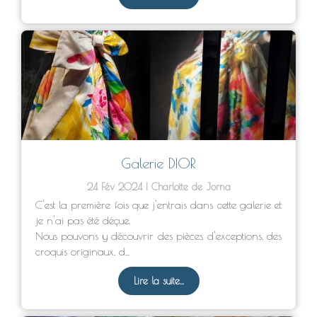
Galerie DIOR
24 Fév 2024
Charlotte de Jorna
C'est la première fois que j'entrais dans cette galerie et
je n'ai pas été déçue.
Nous pouvons y découvrir des pièces d'exceptions, des
croquis originaux, d...
Lire la suite...