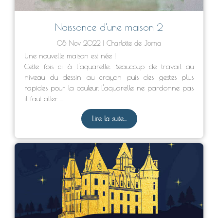
Naissance d'une maison 2
08 Nov 2022
Charlotte de Jorna
Une nouvelle maison est née !
Cette fois ci à l'aquarelle. Beaucoup de travail au
niveau du dessin au crayon puis des gestes plus
rapides pour la couleur. L'aquarelle ne pardonne pas
il faut aller ...
Lire la suite...