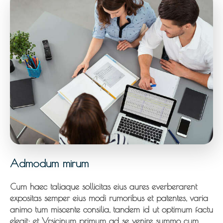
Admodum mirum
Cum haec taliaque sollicitas eius aures everberarent
expositas semper eius modi rumoribus et patentes, varia
animo tum miscente consilia, tandem id ut optimum factu
elegit: et Vrsicinum primum ad se venire summo cum