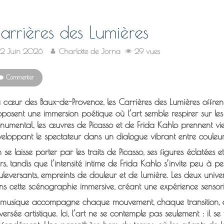
arrières des Lumières
12 Juin 2026
Charlotte de Jorna
29 vues
Commenter
cœur des Baux-de-Provence, les Carrières des Lumières offrent b
posent une immersion poétique où l’art semble respirer sur les
numental, les œuvres de Picasso et de Frida Kahlo prennent vie
eloppant le spectateur dans un dialogue vibrant entre couleur
se laisse porter par les traits de Picasso, ses figures éclatées e
s, tandis que l’intensité intime de Frida Kahlo s’invite peu à pe
leversants, empreints de douleur et de lumière. Les deux univers
ns cette scénographie immersive, créant une expérience sensori
 musique accompagne chaque mouvement, chaque transition, et 
versée artistique. Ici, l’art ne se contemple pas seulement : il se