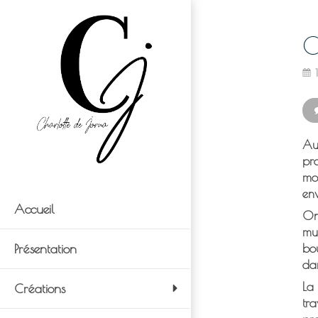
C
Au 
pro
mo
env
Accueil
On 
mur
bou
Présentation
da
La
Créations
tra